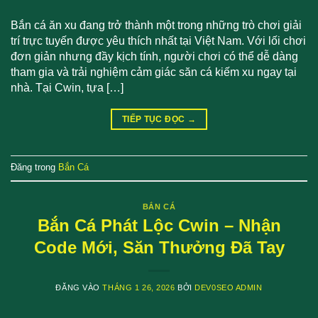
Bắn cá ăn xu đang trở thành một trong những trò chơi giải
trí trực tuyến được yêu thích nhất tại Việt Nam. Với lối chơi
đơn giản nhưng đầy kịch tính, người chơi có thể dễ dàng
tham gia và trải nghiệm cảm giác săn cá kiếm xu ngay tại
nhà. Tại Cwin, tựa […]
TIẾP TỤC ĐỌC
→
Đăng trong
Bắn Cá
BẮN CÁ
Bắn Cá Phát Lộc Cwin – Nhận
Code Mới, Săn Thưởng Đã Tay
ĐĂNG VÀO
THÁNG 1 26, 2026
BỞI
DEV0SEO ADMIN