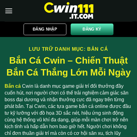
Bỏ
qua
nội
dung
ĐĂNG NHẬP
ĐĂNG KÝ
LƯU TRỮ DANH MỤC:
BẮN CÁ
Bắn Cá Cwin – Chiến Thuật
Bắn Cá Thắng Lớn Mỗi Ngày
Bắn cá
Cwin là danh mục game giải trí đổi thưởng đầy
cuốn hút, nơi người chơi có thể trải nghiệm cảm giác săn
boss đại dương và nhận thưởng cực đã ngay trên từng
phát bắn. Tại Cwin, các tựa game bắn cá online được đầu
tư kỹ lưỡng với đồ họa 3D sắc nét, hiệu ứng sinh động
cùng hệ thống vũ khí đa dạng, giúp mỗi màn chơi trở nên
kịch tính và hấp dẫn hơn bao giờ hết. Người chơi không
chỉ đơn thuần giải trí mà còn có cơ hội săn xu, tích lũy