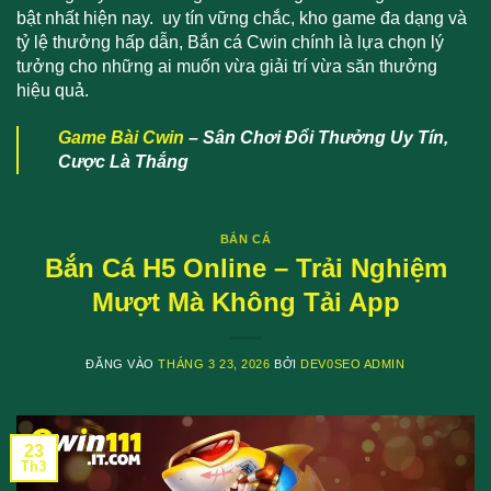
bật nhất hiện nay. uy tín vững chắc, kho game đa dạng và
tỷ lệ thưởng hấp dẫn, Bắn cá Cwin chính là lựa chọn lý
tưởng cho những ai muốn vừa giải trí vừa săn thưởng
hiệu quả.
Game Bài Cwin
– Sân Chơi Đổi Thưởng Uy Tín,
Cược Là Thắng
BẮN CÁ
Bắn Cá H5 Online – Trải Nghiệm
Mượt Mà Không Tải App
ĐĂNG VÀO
THÁNG 3 23, 2026
BỞI
DEV0SEO ADMIN
23
Th3