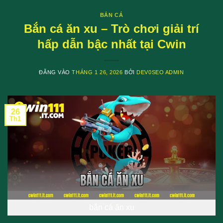
BẮN CÁ
Bắn cá ăn xu – Trò chơi giải trí
hấp dẫn bậc nhất tại Cwin
ĐĂNG VÀO
THÁNG 1 26, 2026
BỞI
DEV0SEO ADMIN
26
Th1
bắn cá ăn xu