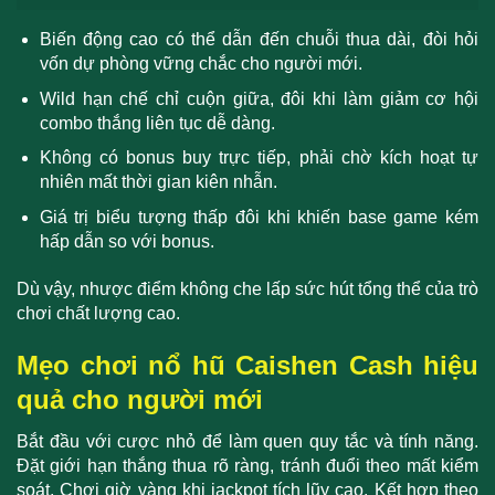
Biến động cao có thể dẫn đến chuỗi thua dài, đòi hỏi
vốn dự phòng vững chắc cho người mới.
Wild hạn chế chỉ cuộn giữa, đôi khi làm giảm cơ hội
combo thắng liên tục dễ dàng.
Không có bonus buy trực tiếp, phải chờ kích hoạt tự
nhiên mất thời gian kiên nhẫn.
Giá trị biểu tượng thấp đôi khi khiến base game kém
hấp dẫn so với bonus.
Dù vậy, nhược điểm không che lấp sức hút tổng thể của trò
chơi chất lượng cao.
Mẹo chơi nổ hũ Caishen Cash hiệu
quả cho người mới
Bắt đầu với cược nhỏ để làm quen quy tắc và tính năng.
Đặt giới hạn thắng thua rõ ràng, tránh đuổi theo mất kiểm
soát. Chơi giờ vàng khi jackpot tích lũy cao. Kết hợp theo