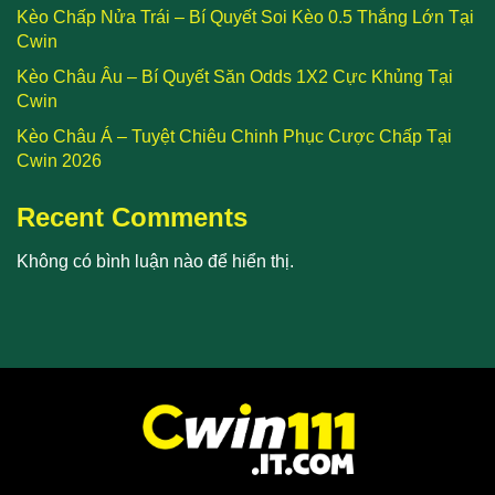
Kèo Chấp Nửa Trái – Bí Quyết Soi Kèo 0.5 Thắng Lớn Tại
Cwin
Kèo Châu Âu – Bí Quyết Săn Odds 1X2 Cực Khủng Tại
Cwin
Kèo Châu Á – Tuyệt Chiêu Chinh Phục Cược Chấp Tại
Cwin 2026
Recent Comments
Không có bình luận nào để hiển thị.