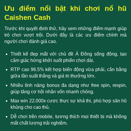
Ưu điểm nổi bật khi chơi nổ hũ
Caishen Cash
Trước khi quyết định thử, hãy xem những điểm mạnh giúp
trò chơi vượt trội. Dưới đây là các ưu điểm chính mà
người chơi đánh giá cao.
Thiết kế đẹp mắt với chủ đề Á Đông sống động, tạo
cảm giác hứng khởi suốt phiên chơi dài.
RTP cao 96.5% kết hợp biến động vừa phải, cân bằng
giữa tần suất thắng và giá trị thưởng lớn.
Nhiều tính năng bonus đa dạng như free spin, respin,
giúp tăng cơ hội nhân vốn nhanh chóng.
Max win 22.000x cược thực sự khả thi, phù hợp săn hũ
khủng cho cao thủ.
Dễ chơi trên mobile, tương thích mọi thiết bị mà không
mất chất lượng trải nghiệm.