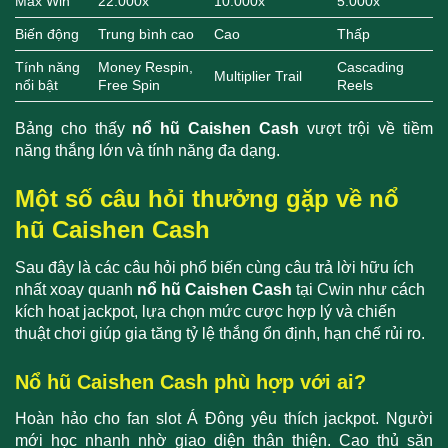
Max Win
22.000x
10.000x
5.000x
Biến động
Trung bình cao
Cao
Thấp
Tính năng
Money Respin,
Cascading
Multiplier Trail
nổi bật
Free Spin
Reels
Bảng cho thấy
nổ hũ Caishen Cash
vượt trội về tiềm
năng thắng lớn và tính năng đa dạng.
Một số câu hỏi thưởng gặp về nổ
hũ Caishen Cash
Sau đây là các câu hỏi phổ biến cùng câu trả lời hữu ích
nhất xoay quanh
nổ hũ Caishen Cash
tại Cwin như cách
kích hoạt jackpot, lựa chọn mức cược hợp lý và chiến
thuật chơi giúp gia tăng tỷ lệ thắng ổn định, hạn chế rủi ro.
Nổ hũ Caishen Cash phù hợp với ai?
Hoàn hảo cho fan slot Á Đông yêu thích jackpot. Người
mới học nhanh nhờ giao diện thân thiện. Cao thủ săn