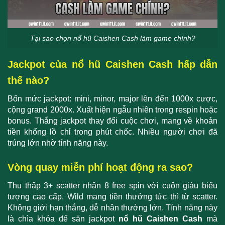
Tại sao chọn nổ hũ Caishen Cash làm game chính?
Jackpot của nổ hũ Caishen Cash hấp dẫn
thế nào?
Bốn mức jackpot: mini, minor, major lên đến 1000x cược,
cộng grand 2000x. Xuất hiện ngẫu nhiên trong respin hoặc
bonus. Thắng jackpot thay đổi cuộc chơi, mang về khoản
tiền khổng lồ chỉ trong phút chốc. Nhiều người chơi đã
trúng lớn nhờ tính năng này.
Vòng quay miễn phí hoạt động ra sao?
Thu thập 3+ scatter nhận 8 free spin với cuộn giàu biểu
tượng cao cấp. Wild mang tiền thưởng tức thì từ scatter.
Không giới hạn thắng, dễ nhân thưởng lớn. Tính năng này
là chìa khóa để săn jackpot
nổ hũ Caishen Cash
mà